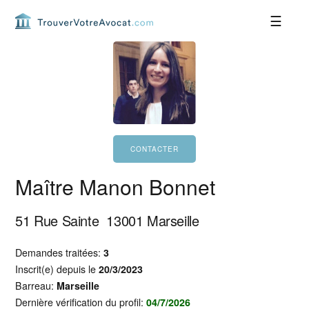
Passer
Passer
Passer
Passer
à
au
à
au
la
contenu
la
pied
navigation
principal
barre
de
principale
latérale
page
principale
Maître Manon Bonnet
51 Rue Sainte
13001
Marseille
Demandes traitées:
3
Inscrit(e) depuis le
20/3/2023
Barreau:
Marseille
Dernière vérification du profil:
04/7/2026