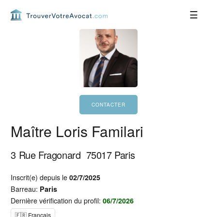
Passer
Passer
Passer
Passer
à
au
à
au
la
contenu
la
pied
navigation
principal
barre
de
principale
latérale
page
principale
Maître Loris Familari
3 Rue Fragonard
75017
Paris
Inscrit(e) depuis le
02/7/2025
Barreau:
Paris
Dernière vérification du profil:
06/7/2026
🇫🇷 Français