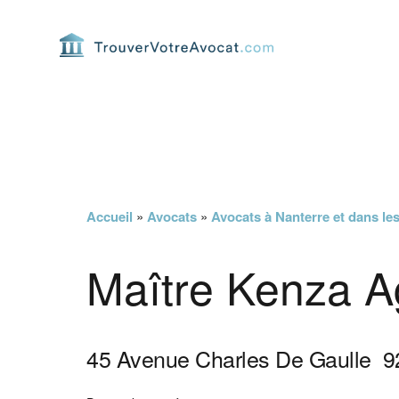
Passer
Passer
Passer
Passer
à
au
à
au
la
contenu
la
pied
navigation
principal
barre
de
principale
latérale
page
principale
Accueil
»
Avocats
»
Avocats à Nanterre et dans le
Maître Kenza A
45 Avenue Charles De Gaulle
9