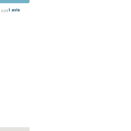
1
avis
5,0/5