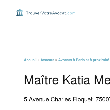
Passer
Passer
Passer
Passer
à
au
à
au
la
contenu
la
pied
navigation
principal
barre
de
principale
latérale
page
principale
Accueil
»
Avocats
»
Avocats à Paris et à proximité
Maître Katia Me
5 Avenue Charles Floquet
7500