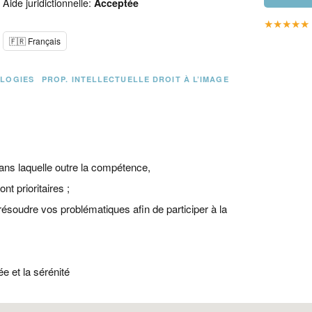
Aide juridictionnelle:
Acceptée
★
★
★
★
★
🇫🇷 Français
OLOGIES
PROP. INTELLECTUELLE DROIT À L’IMAGE
ans laquelle outre la compétence,
nt prioritaires ;
ésoudre vos problématiques afin de participer à la
ée et la sérénité