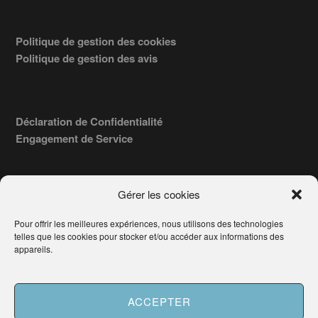
Politique de gestion des cookies
Politique de gestion des avis
Déclaration de Confidentialité
Engagement de Service
Gérer les cookies
Pour offrir les meilleures expériences, nous utilisons des technologies
COPYRIGHT © 2026 · TROUVERVOTREAVOCAT.COM, ÉDITÉ PAR
telles que les cookies pour stocker et/ou accéder aux informations des
LA SOCIÉTÉ
- 91, RUE DU FAUBOURG ST HONORÉ
AWATECH
appareils.
PARIS 75008 - SIRET : 84006857100024.
Français
ACCEPTER
Besoin d'aide ?
Demander un Avocat