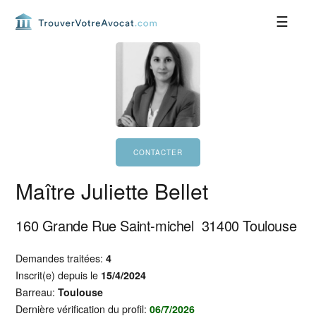
Passer
Passer
Passer
Passer
à
au
à
au
la
contenu
la
pied
navigation
principal
barre
de
principale
latérale
page
principale
Maître Juliette Bellet
160 Grande Rue Saint-michel
31400
Toulouse
Demandes traitées:
4
Inscrit(e) depuis le
15/4/2024
Barreau:
Toulouse
Dernière vérification du profil:
06/7/2026