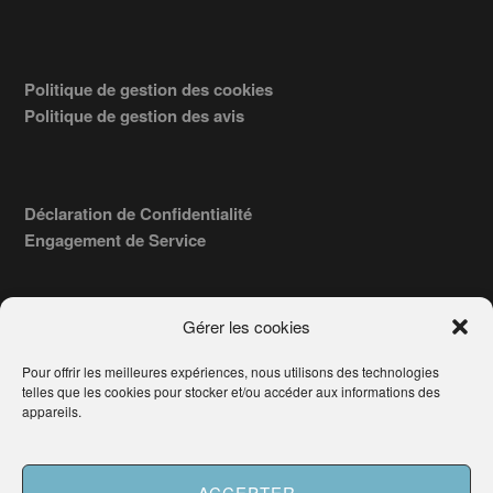
Politique de gestion des cookies
Politique de gestion des avis
Déclaration de Confidentialité
Engagement de Service
Gérer les cookies
Pour offrir les meilleures expériences, nous utilisons des technologies
COPYRIGHT © 2026 · TROUVERVOTREAVOCAT.COM, ÉDITÉ PAR
telles que les cookies pour stocker et/ou accéder aux informations des
LA SOCIÉTÉ
- 91, RUE DU FAUBOURG ST HONORÉ
AWATECH
appareils.
PARIS 75008 - SIRET : 84006857100024.
Français
ACCEPTER