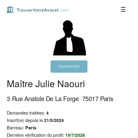
Passer
Passer
Passer
Passer
à
au
à
au
la
contenu
la
pied
navigation
principal
barre
de
principale
latérale
page
principale
Maître Julie Naouri
3 Rue Anatole De La Forge
75017
Paris
Demandes traitées:
4
Inscrit(e) depuis le
21/5/2024
Barreau:
Paris
Dernière vérification du profil:
19/7/2026