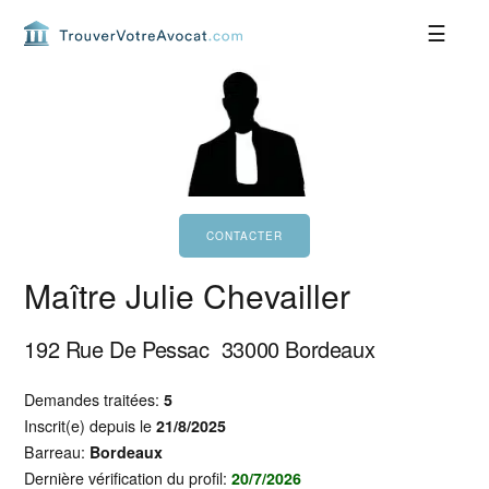
Passer
Passer
Passer
Passer
à
au
à
au
la
contenu
la
pied
navigation
principal
barre
de
principale
latérale
page
principale
Maître Julie Chevailler
192 Rue De Pessac
33000
Bordeaux
Demandes traitées:
5
Inscrit(e) depuis le
21/8/2025
Barreau:
Bordeaux
Dernière vérification du profil:
20/7/2026