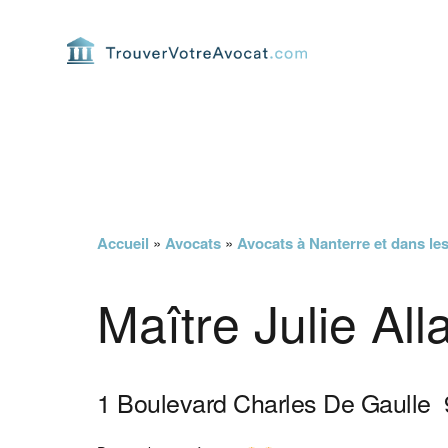
Passer
Passer
Passer
Passer
à
au
à
au
la
contenu
la
pied
navigation
principal
barre
de
principale
latérale
page
principale
Accueil
»
Avocats
»
Avocats à Nanterre et dans le
Maître Julie All
1 Boulevard Charles De Gaulle