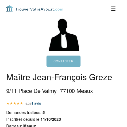
Passer
Passer
Passer
Passer
à
au
à
au
la
contenu
la
pied
navigation
principal
barre
de
principale
latérale
page
principale
Maître Jean-François Greze
9/11 Place De Valmy
77100
Meaux
★
★
★
★
★
1
avis
5,0/5
Demandes traitées:
5
Inscrit(e) depuis le
11/10/2023
Barreau:
Meaux