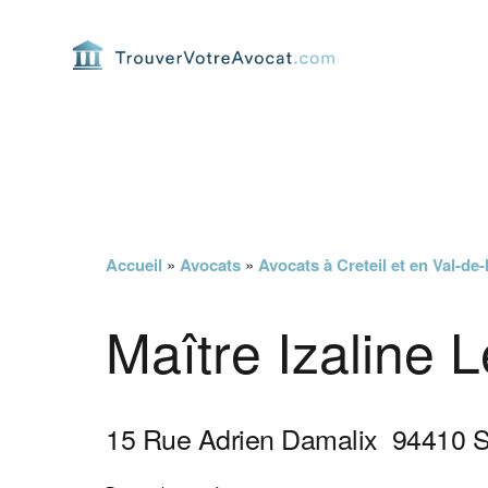
Passer
Passer
Passer
Passer
à
au
à
au
la
contenu
la
pied
navigation
principal
barre
de
principale
latérale
page
principale
Accueil
»
Avocats
»
Avocats à Creteil et en Val-de
Maître Izaline
15 Rue Adrien Damalix
94410
S