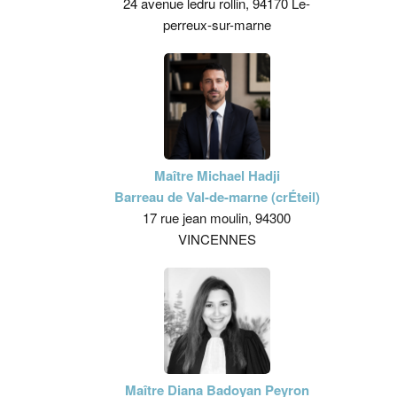
24 avenue ledru rollin, 94170 Le-
perreux-sur-marne
Maître Michael Hadji
Barreau de Val-de-marne (crÉteil)
17 rue jean moulin, 94300
VINCENNES
Maître Diana Badoyan Peyron