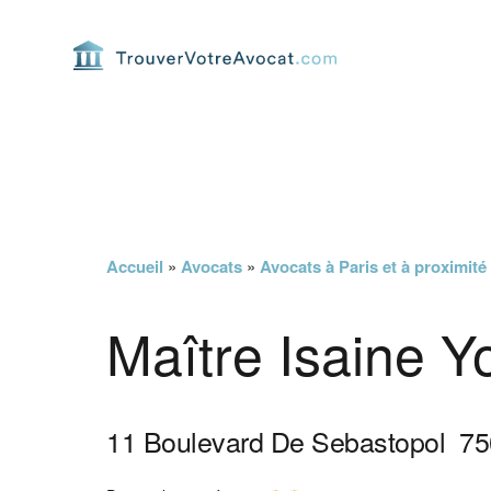
Passer
Passer
Passer
Passer
à
au
à
au
la
contenu
la
pied
navigation
principal
barre
de
principale
latérale
page
principale
Accueil
»
Avocats
»
Avocats à Paris et à proximité
Maître Isaine 
11 Boulevard De Sebastopol
75