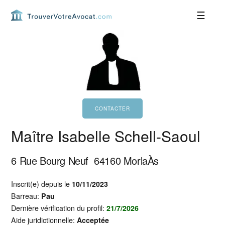
Passer
Passer
Passer
Passer
à
au
à
au
la
contenu
la
pied
navigation
principal
barre
de
principale
latérale
page
principale
Maître Isabelle Schell-Saoul
6 Rue Bourg Neuf
64160
MorlaÀs
Inscrit(e) depuis le
10/11/2023
Barreau:
Pau
Dernière vérification du profil:
21/7/2026
Aide juridictionnelle:
Acceptée