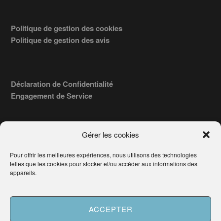
Politique de gestion des cookies
Politique de gestion des avis
Déclaration de Confidentialité
Engagement de Service
Gérer les cookies
Pour offrir les meilleures expériences, nous utilisons des technologies
COPYRIGHT © 2026 · TROUVERVOTREAVOCAT.COM, ÉDITÉ PAR
telles que les cookies pour stocker et/ou accéder aux informations des
LA SOCIÉTÉ
- 91, RUE DU FAUBOURG ST HONORÉ
AWATECH
appareils.
PARIS 75008 - SIRET : 84006857100024.
Français
ACCEPTER
Besoin d'aide ?
Demander un Avocat