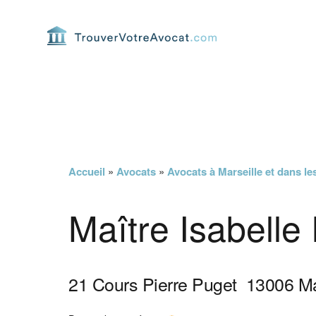
Passer
Passer
Passer
Passer
à
au
à
au
la
contenu
la
pied
navigation
principal
barre
de
principale
latérale
page
principale
Accueil
»
Avocats
»
Avocats à Marseille et dans 
Maître Isabelle 
21 Cours Pierre Puget
13006
Ma