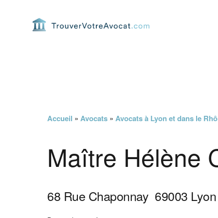
Passer
Passer
Passer
Passer
à
au
à
au
la
contenu
la
pied
navigation
principal
barre
de
principale
latérale
page
principale
Accueil
»
Avocats
»
Avocats à Lyon et dans le Rh
Maître Hélène 
68 Rue Chaponnay
69003
Lyon