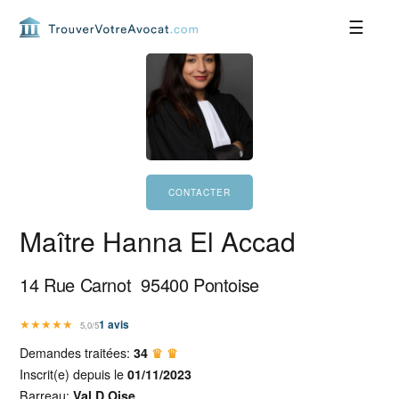
Passer
Passer
Passer
Passer
à
au
à
au
la
contenu
la
pied
navigation
principal
barre
de
principale
latérale
page
principale
Maître Hanna El Accad
14 Rue Carnot
95400
Pontoise
★
★
★
★
★
1
avis
5,0/5
Demandes traitées:
34
♛ ♛
Inscrit(e) depuis le
01/11/2023
Barreau:
Val D Oise