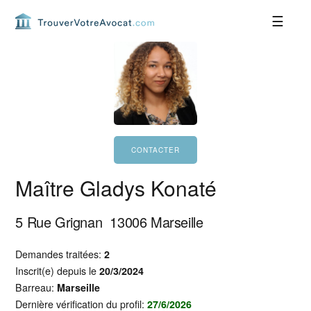
Passer
Passer
Passer
Passer
à
au
à
au
la
contenu
la
pied
navigation
principal
barre
de
principale
latérale
page
principale
Maître Gladys Konaté
5 Rue Grignan
13006
Marseille
Demandes traitées:
2
Inscrit(e) depuis le
20/3/2024
Barreau:
Marseille
Dernière vérification du profil:
27/6/2026