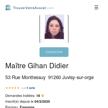
Passer
Passer
Passer
Passer
à
au
à
au
la
contenu
la
pied
navigation
principal
barre
de
principale
latérale
page
principale
Maître Gihan Didier
53 Rue Monttessuy
91260
Juvisy-sur-orge
★
★
★
★
★
1
avis
5,0/5
Demandes traitées:
18
♛
Inscrit(e) depuis le
04/3/2020
Barreau:
Essonne