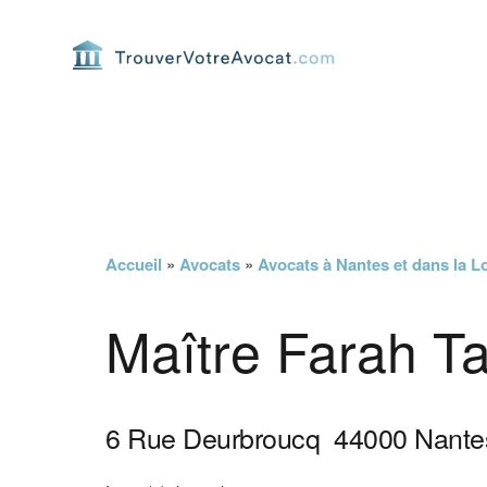
Passer
Passer
Passer
Passer
à
au
à
au
la
contenu
la
pied
navigation
principal
barre
de
principale
latérale
page
principale
Accueil
»
Avocats
»
Avocats à Nantes et dans la Lo
Maître Farah Ta
6 Rue Deurbroucq
44000
Nante