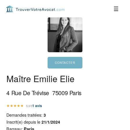
Passer
Passer
Passer
Passer
à
au
à
au
la
contenu
la
pied
navigation
principal
barre
de
principale
latérale
page
principale
Maître Emilie Elie
4 Rue De Trévise
75009
Paris
★
★
★
★
★
1
avis
5,0/5
Demandes traitées:
3
Inscrit(e) depuis le
21/1/2024
Barreau:
Paris