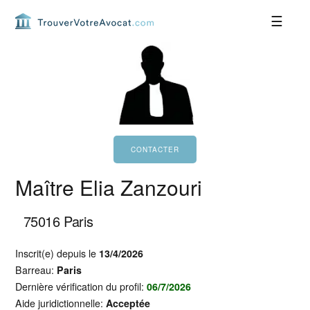
Passer
Passer
Passer
Passer
à
au
à
au
la
contenu
la
pied
navigation
principal
barre
de
principale
latérale
page
principale
Maître Elia Zanzouri
75016
Paris
Inscrit(e) depuis le
13/4/2026
Barreau:
Paris
Dernière vérification du profil:
06/7/2026
Aide juridictionnelle:
Acceptée