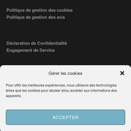
Politique de gestion des cookies
Politique de gestion des avis
Déclaration de Confidentialité
Engagement de Service
Gérer les cookies
Pour offrir les meilleures expériences, nous utilisons des technologies
COPYRIGHT © 2026 · TROUVERVOTREAVOCAT.COM, ÉDITÉ PAR
telles que les cookies pour stocker et/ou accéder aux informations des
LA SOCIÉTÉ
- 91, RUE DU FAUBOURG ST HONORÉ
AWATECH
appareils.
PARIS 75008 - SIRET : 84006857100024.
Français
ACCEPTER
Besoin d'aide ?
Demander un Avocat