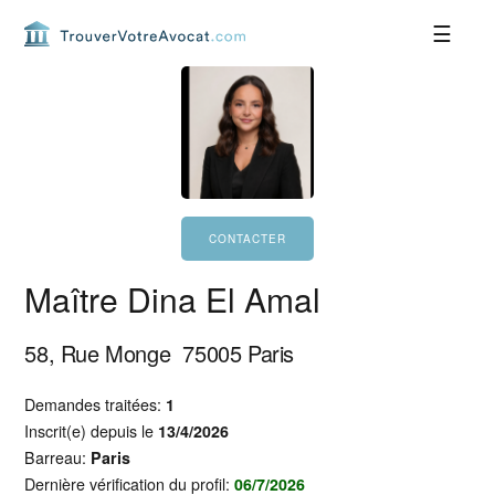
Passer
Passer
Passer
Passer
à
au
à
au
la
contenu
la
pied
navigation
principal
barre
de
principale
latérale
page
principale
Maître Dina El Amal
58, Rue Monge
75005
Paris
Demandes traitées:
1
Inscrit(e) depuis le
13/4/2026
Barreau:
Paris
Dernière vérification du profil:
06/7/2026