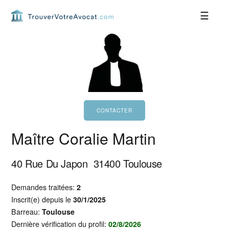
Passer
Passer
Passer
Passer
à
au
à
au
la
contenu
la
pied
navigation
principal
barre
de
principale
latérale
page
principale
Maître Coralie Martin
40 Rue Du Japon
31400
Toulouse
Demandes traitées:
2
Inscrit(e) depuis le
30/1/2025
Barreau:
Toulouse
Dernière vérification du profil:
02/8/2026