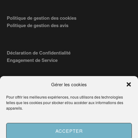
Politique de gestion des cookies
Politique de gestion des avis
Déclaration de Confidentialité
Engagement de Service
Gérer les cookies
Pour offrir les meilleures expériences, nous utilisons des technologies
COPYRIGHT © 2026 · TROUVERVOTREAVOCAT.COM, ÉDITÉ PAR
telles que les cookies pour stocker et/ou accéder aux informations des
LA SOCIÉTÉ
- 91, RUE DU FAUBOURG ST HONORÉ
AWATECH
appareils.
PARIS 75008 - SIRET : 84006857100024.
Français
ACCEPTER
Besoin d'aide ?
Demander un Avocat