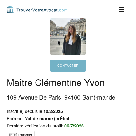
Passer
Passer
Passer
Passer
à
au
à
au
la
contenu
la
pied
navigation
principal
barre
de
principale
latérale
page
principale
Maître Clémentine Yvon
109 Avenue De Paris
94160
Saint-mandé
Inscrit(e) depuis le
10/2/2025
Barreau:
Val-de-marne (crÉteil)
Dernière vérification du profil:
06/7/2026
🇫🇷 Français