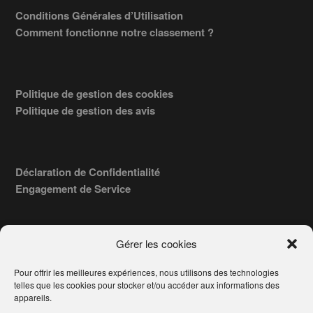
Conditions Générales d’Utilisation
Comment fonctionne notre classement ?
Politique de gestion des cookies
Politique de gestion des avis
Déclaration de Confidentialité
Engagement de Service
Gérer les cookies
Pour offrir les meilleures expériences, nous utilisons des technologies
COPYRIGHT © 2026 · TROUVERVOTREAVOCAT.COM, ÉDITÉ PAR
telles que les cookies pour stocker et/ou accéder aux informations des
LA SOCIÉTÉ
- 91, RUE DU FAUBOURG ST HONORÉ
AWATECH
appareils.
PARIS 75008 - SIRET : 84006857100024.