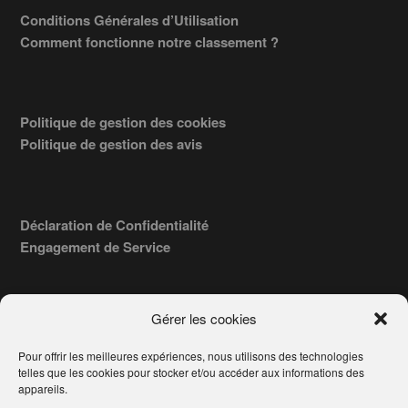
Conditions Générales d’Utilisation
Comment fonctionne notre classement ?
Politique de gestion des cookies
Politique de gestion des avis
Déclaration de Confidentialité
Engagement de Service
Gérer les cookies
Pour offrir les meilleures expériences, nous utilisons des technologies
COPYRIGHT © 2026 · TROUVERVOTREAVOCAT.COM, ÉDITÉ PAR
telles que les cookies pour stocker et/ou accéder aux informations des
LA SOCIÉTÉ
- 91, RUE DU FAUBOURG ST HONORÉ
AWATECH
appareils.
PARIS 75008 - SIRET : 84006857100024.