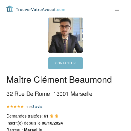
Passer
Passer
Passer
Passer
à
au
à
au
la
contenu
la
pied
navigation
principal
barre
de
principale
latérale
page
principale
Maître Clément Beaumond
32 Rue De Rome
13001
Marseille
★
★
★
★
★
3
avis
4,7/5
Demandes traitées:
61
♛ ♛
Inscrit(e) depuis le
08/10/2024
Barreau:
Marseille