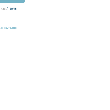
1
avis
5,0/5
LOCATAIRE