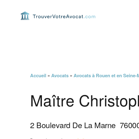
Passer
Passer
Passer
Passer
à
au
à
au
la
contenu
la
pied
navigation
principal
barre
de
principale
latérale
page
principale
Accueil
»
Avocats
»
Avocats à Rouen et en Seine-
Maître Christop
2 Boulevard De La Marne
7600