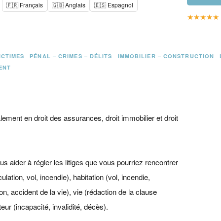
🇫🇷 Français
🇬🇧 Anglais
🇪🇸 Espagnol
★
★
★
★
★
ICTIMES
PÉNAL – CRIMES – DÉLITS
IMMOBILIER – CONSTRUCTION
ENT
alement en droit des assurances, droit immobilier et droit
 aider à régler les litiges que vous pourriez rencontrer
ation, vol, incendie), habitation (vol, incendie,
on, accident de la vie), vie (rédaction de la clause
ur (incapacité, invalidité, décès).