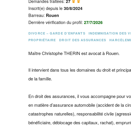
Demandes traitées:
27
♛ ♛
Inscrit(e) depuis le
30/8/2024
Barreau:
Rouen
Dernière vérification du profil:
27/7/2026
DIVORCE – GARDE D’ENFANTS
INDEMNISATION DES V
PROPRIÉTAIRE
DROIT DES ASSURANCES
HARCÈLEM
Maître Christophe THERIN est avocat à Rouen.
Il intervient dans tous les domaines du droit et princip
de la famille.
En droit des assurances, il vous accompagne pour vous
en matière d’assurance automobile (accident de la circul
catastrophes naturelles), responsabilité civile (agressi
bénéficiaire, déblocage des capitaux, rachat), emprunte