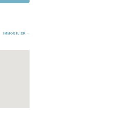
E
IMMOBILIER –