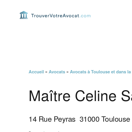
Passer
Passer
Passer
Passer
à
au
à
au
la
contenu
la
pied
navigation
principal
barre
de
principale
latérale
page
principale
Accueil
»
Avocats
»
Avocats à Toulouse et dans l
Maître Celine 
14 Rue Peyras
31000
Toulouse