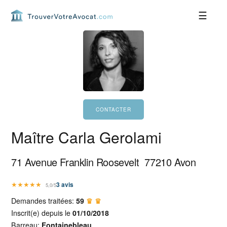
Passer
Passer
Passer
Passer
à
au
à
au
la
contenu
la
pied
navigation
principal
barre
de
principale
latérale
page
principale
Maître Carla Gerolami
71 Avenue Franklin Roosevelt
77210
Avon
★
★
★
★
★
3
avis
5,0/5
Demandes traitées:
59
♛ ♛
Inscrit(e) depuis le
01/10/2018
Barreau:
Fontainebleau