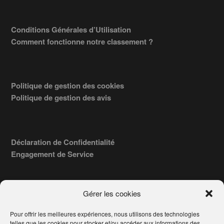
Conditions Générales d’Utilisation
Comment fonctionne notre classement ?
Politique de gestion des cookies
Politique de gestion des avis
Déclaration de Confidentialité
Engagement de Service
Gérer les cookies
Pour offrir les meilleures expériences, nous utilisons des technologies
COPYRIGHT © 2026 · TROUVERVOTREAVOCAT.COM, ÉDITÉ PAR
telles que les cookies pour stocker et/ou accéder aux informations des