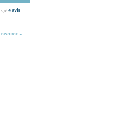
4
avis
5,0/5
DIVORCE –