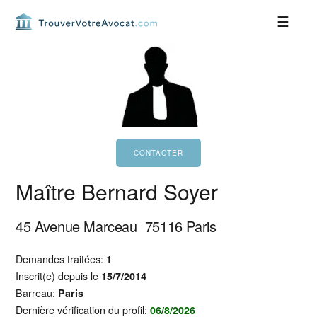
Passer
Passer
Passer
Passer
à
au
à
au
la
contenu
la
pied
navigation
principal
barre
de
principale
latérale
page
principale
Maître Bernard Soyer
45 Avenue Marceau
75116
Paris
Demandes traitées:
1
Inscrit(e) depuis le
15/7/2014
Barreau:
Paris
Dernière vérification du profil:
06/8/2026