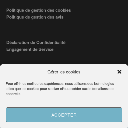
Politique de gestion des cookies
Politique de gestion des avis
Déclaration de Confidentialité
Engagement de Service
Gérer les cookies
Pour offrir les meilleures expériences, nous utilisons des technologies
COPYRIGHT © 2026 · TROUVERVOTREAVOCAT.COM, ÉDITÉ PAR
telles que les cookies pour stocker et/ou accéder aux informations des
LA SOCIÉTÉ
- 91, RUE DU FAUBOURG ST HONORÉ
AWATECH
appareils.
PARIS 75008 - SIRET : 84006857100024.
Français
ACCEPTER
Besoin d'aide ?
Demander un Avocat