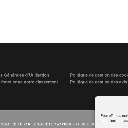
s Générales d’Utilisation
Politique de gestion des coo
fonctionne notre classement
Politique de gestion des avis
Pour offrir les me
pour stocker et/o
COM, ÉDITÉ PAR LA SOCIÉTÉ
- 91, RUE DU FAUBOURG ST HON
AWATECH