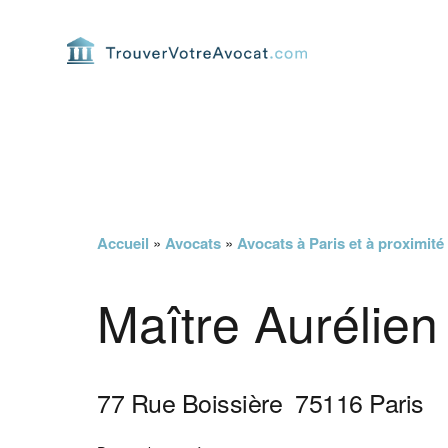
Passer
Passer
Passer
Passer
à
au
à
au
la
contenu
la
pied
navigation
principal
barre
de
principale
latérale
page
principale
Accueil
»
Avocats
»
Avocats à Paris et à proximité
Maître Aurélien
77 Rue Boissière
75116
Paris