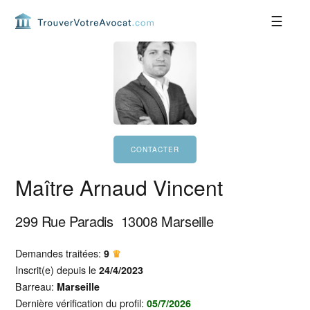
Passer
Passer
Passer
Passer
à
au
à
au
la
contenu
la
pied
navigation
principal
barre
de
principale
latérale
page
principale
Maître Arnaud Vincent
299 Rue Paradis
13008
Marseille
Demandes traitées:
9
♛
Inscrit(e) depuis le
24/4/2023
Barreau:
Marseille
Dernière vérification du profil:
05/7/2026