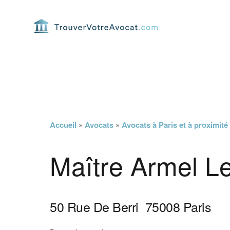
Passer
Passer
Passer
Passer
à
au
à
au
la
contenu
la
pied
navigation
principal
barre
de
principale
latérale
page
principale
Accueil
»
Avocats
»
Avocats à Paris et à proximité
Maître Armel L
50 Rue De Berri
75008
Paris