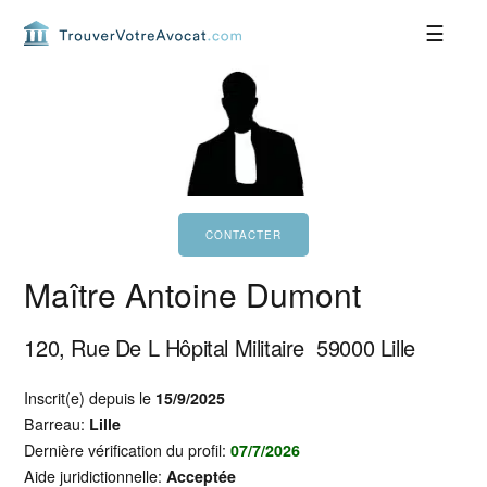
Passer
Passer
Passer
Passer
à
au
à
au
la
contenu
la
pied
navigation
principal
barre
de
principale
latérale
page
principale
Maître Antoine Dumont
120, Rue De L Hôpital Militaire
59000
Lille
Inscrit(e) depuis le
15/9/2025
Barreau:
Lille
Dernière vérification du profil:
07/7/2026
Aide juridictionnelle:
Acceptée