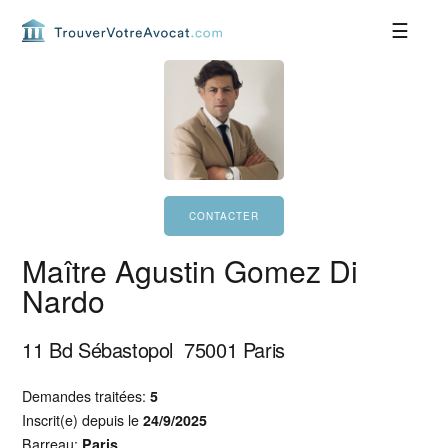
Passer
Passer
Passer
Passer
à
au
à
au
la
contenu
la
pied
navigation
principal
barre
de
principale
latérale
page
principale
Maître Agustin Gomez Di
Nardo
11 Bd Sébastopol
75001
Paris
Demandes traitées:
5
Inscrit(e) depuis le
24/9/2025
Barreau:
Paris