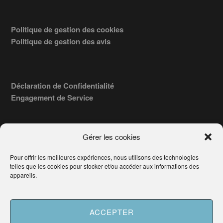
Politique de gestion des cookies
Politique de gestion des avis
Déclaration de Confidentialité
Engagement de Service
Gérer les cookies
Pour offrir les meilleures expériences, nous utilisons des technologies
COPYRIGHT © 2026 · TROUVERVOTREAVOCAT.COM, ÉDITÉ PAR
telles que les cookies pour stocker et/ou accéder aux informations des
LA SOCIÉTÉ
- 91, RUE DU FAUBOURG ST HONORÉ
AWATECH
appareils.
PARIS 75008 - SIRET : 84006857100024.
Français
ACCEPTER
Besoin d'aide ?
Demander un Avocat