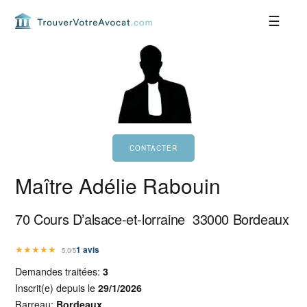
Passer
Passer
Passer
Passer
à
au
à
au
la
contenu
la
pied
navigation
principal
barre
de
principale
latérale
page
principale
Maître Adélie Rabouin
70 Cours D’alsace-et-lorraine
33000
Bordeaux
★
★
★
★
★
1
avis
5,0/5
Demandes traitées:
3
Inscrit(e) depuis le
29/1/2026
Barreau:
Bordeaux