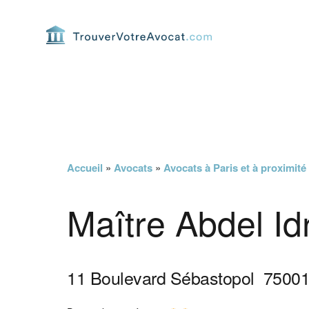
Passer
Passer
Passer
Passer
à
au
à
au
la
contenu
la
pied
navigation
principal
barre
de
principale
latérale
page
principale
Accueil
»
Avocats
»
Avocats à Paris et à proximité
Maître Abdel Id
11 Boulevard Sébastopol
7500