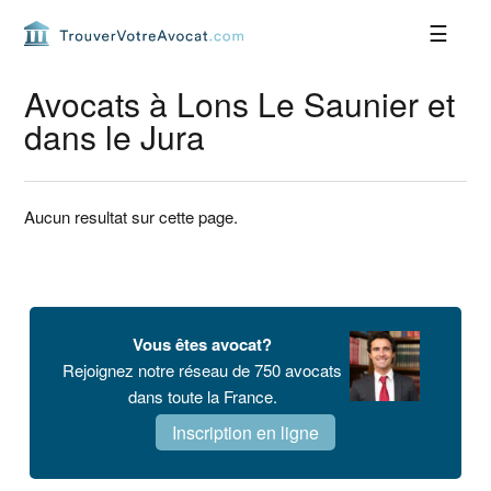
Passer
Passer
Passer
Passer
à
au
à
au
la
contenu
la
pied
navigation
principal
barre
de
Avocats à Lons Le Saunier et
principale
latérale
page
dans le Jura
principale
Aucun resultat sur cette page.
Barre
latérale
Vous êtes avocat?
principale
Rejoignez notre réseau de 750 avocats
dans toute la France.
Inscription en ligne