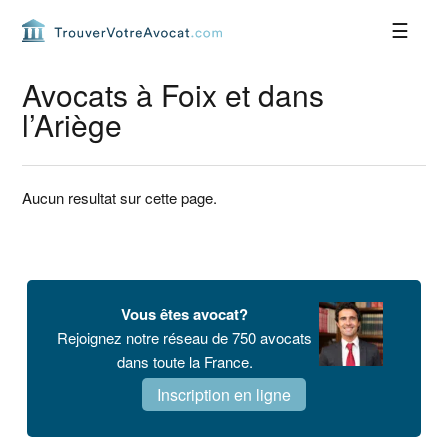
Passer
Passer
Passer
Passer
à
au
à
au
la
contenu
la
pied
navigation
principal
barre
de
Avocats à Foix et dans
principale
latérale
page
l’Ariège
principale
Aucun resultat sur cette page.
Barre
latérale
Vous êtes avocat?
principale
Rejoignez notre réseau de 750 avocats
dans toute la France.
Inscription en ligne